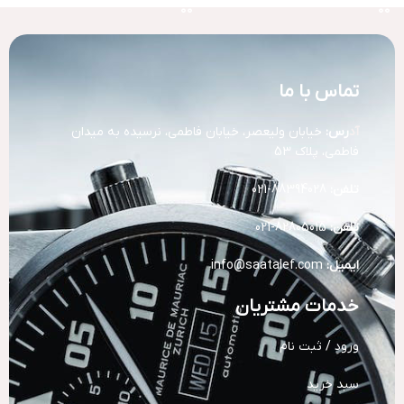
تماس با ما
آد
رس:
خیابان ولیعصر، خیابان فاطمی، نرسیده به میدان
فاطمی، پلاک 53
تلفن:
88394028-021
تلفن:
82805015-021
ایمیل:
info@saatalef.com
خدمات مشتریان
ورود / ثبت نام
سبد خرید