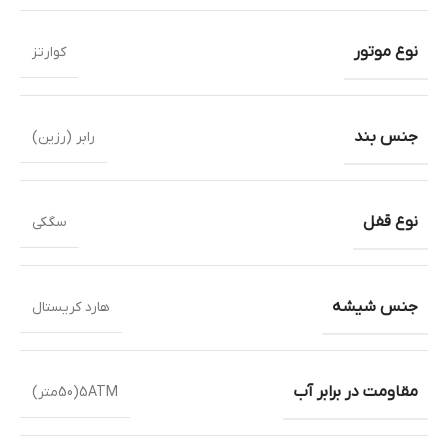
نوع موتور
کوارتز
جنس بند
رابر (رزین)
نوع قفل
سگکی
جنس شیشه
هارد کریستال
مقاومت در برابر آب
5ATM(50متر)