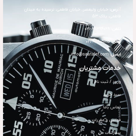
آد
رس:
خیابان ولیعصر، خیابان فاطمی، نرسیده به میدان
فاطمی، پلاک 53
تلفن:
88394028-021
تلفن:
82805015-021
ایمیل:
info@saatalef.com
خدمات مشتریان
ورود / ثبت نام
سبد خرید
تماس باما
قوانین و مقررات
سفارشات من