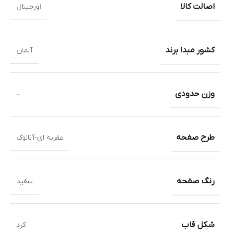
اصالت کالا
اورجینال
کشور مبدا برند
آلمان
وزن حدودی
–
طرح صفحه
عقربه ای-آنالوگ
رنگ صفحه
سفید
شکل قاب
گرد