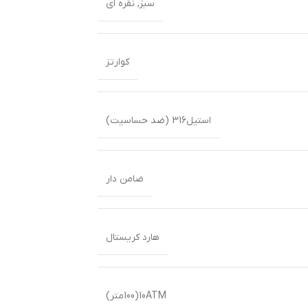
سبز
,
نقره ای
کوارتز
استیل316 (ضد حساسیت)
ضامن دار
هارد کریستال
10ATM(100متر)