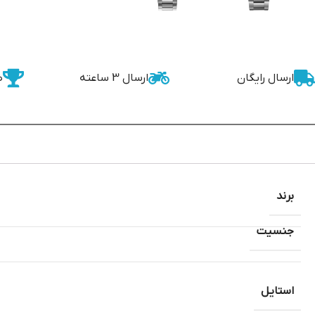
ارسال رایگان
ارسال 3 ساعته
ض
برند
جنسیت
استایل