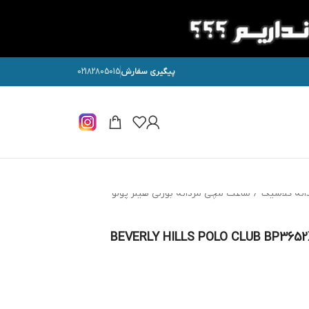
پیگیری سفارش
02182805015
انه کلاسیک
/
ساعت مچی مردانه بورلی هیلز پولو