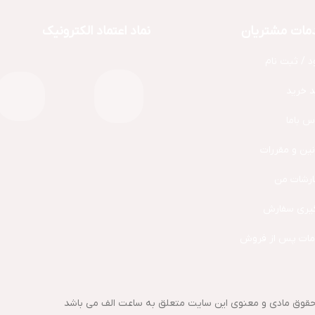
مات مشتریان
نماد اعتماد الکترونیک
د / ثبت نام
 خرید
س باما
نین و مقررات
رشات من
یری سفارش
ات پس از فروش
حقوق مادی و معنوی این سایت متعلق به ساعت الف می باشد