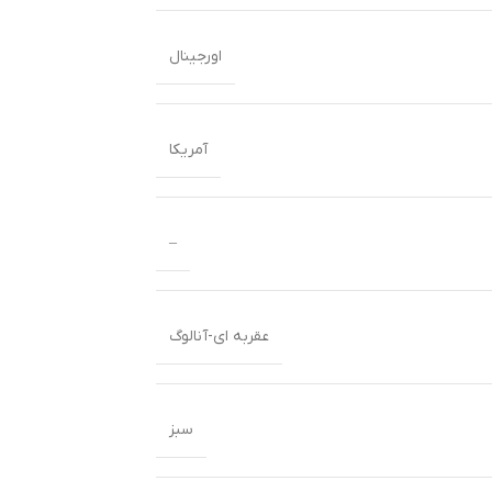
اورجینال
آمریکا
–
عقربه ای-آنالوگ
سبز