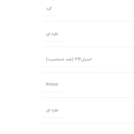
گرد
نقره ای
استیل316 (ضد حساسیت)
42mm
نقره ای