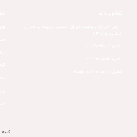
تماس با ما
خد
آد
رس:
خیابان ولیعصر، خیابان فاطمی، نرسیده به میدان
ورو
فاطمی، پلاک 53
سبد
تلفن:
88394028-021
تما
تلفن:
82805015-021
قوا
ایمیل:
info@saatalef.com
سفا
پیگ
خدم
کلیه 