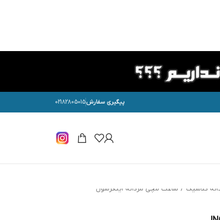
پیگیری سفارش
02182805015
انه کلاسیک
/
ساعت مچی مردانه اینگرسول