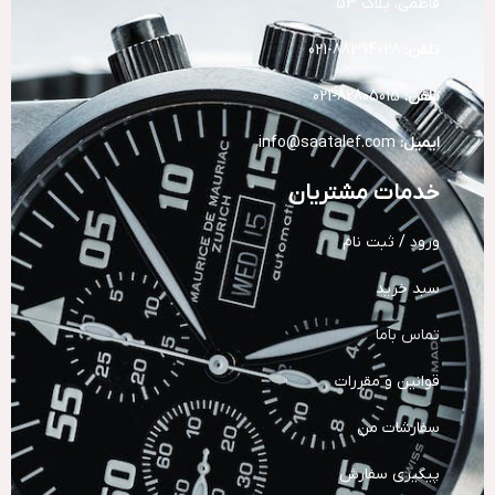
فاطمی، پلاک 53
تلفن:
88394028-021
تلفن:
82805015-021
ایمیل:
info@saatalef.com
خدمات مشتریان
ورود / ثبت نام
سبد خرید
تماس باما
قوانین و مقررات
سفارشات من
پیگیری سفارش