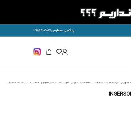
پیگیری سفارش
02182805015
مچی مردانه کلاسیک
/
ساعت مچی مردانه اینگرسول INGERSOLL I04802