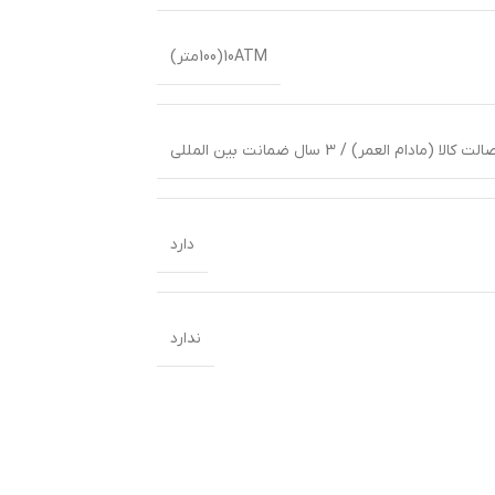
10ATM(100متر)
ا (مادام العمر) / 3 سال ضمانت بین المللی
دارد
ندارد