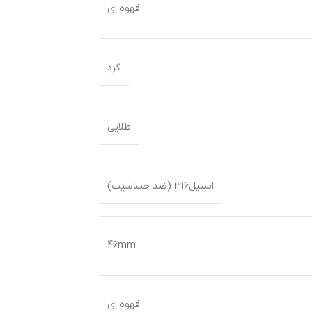
قهوه ای
گرد
طلایی
استیل316 (ضد حساسیت)
46mm
قهوه ای