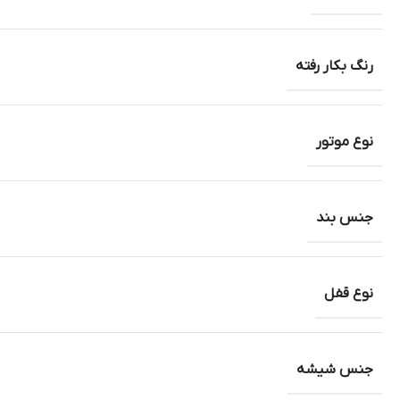
رنگ بکار رفته
نوع موتور
جنس بند
نوع قفل
جنس شیشه