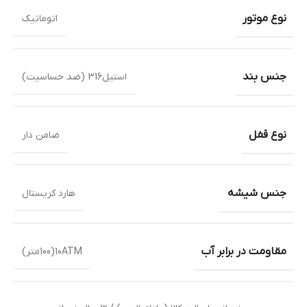
نوع موتور
اتوماتیک
جنس بند
استیل316 (ضد حساسیت)
نوع قفل
ضامن دار
جنس شیشه
هارد کریستال
مقاومت در برابر آب
10ATM(100متر)