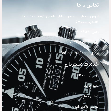
تماس با ما
آد
رس:
خیابان ولیعصر، خیابان فاطمی، نرسیده به میدان
فاطمی، پلاک 53
تلفن:
88394028-021
تلفن:
82805015-021
ایمیل:
info@saatalef.com
خدمات مشتریان
ورود / ثبت نام
سبد خرید
تماس باما
قوانین و مقررات