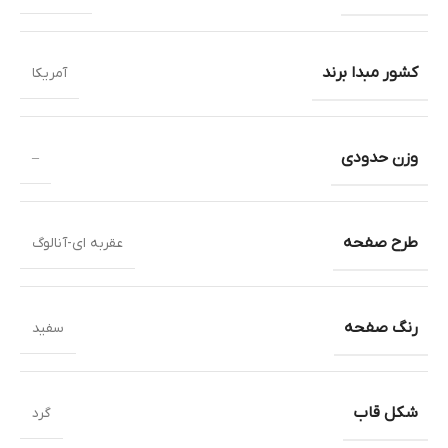
کشور مبدا برند
آمریکا
وزن حدودی
–
طرح صفحه
عقربه ای-آنالوگ
رنگ صفحه
سفید
شکل قاب
گرد