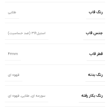
رنگ قاب
طلایی
جنس قاب
استیل316 (ضد حساسیت)
قطر قاب
42mm
رنگ بدنه
قهوه ای
رنگ بکار رفته
سورمه ای
,
طلایی
,
قهوه ای