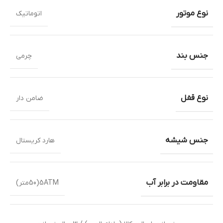
نوع موتور
اتوماتیک
جنس بند
چرمی
نوع قفل
ضامن دار
جنس شیشه
هارد کریستال
مقاومت در برابر آب
5ATM(50متر)