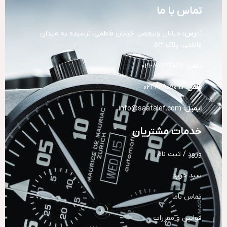
تماس با ما
آد
رس:
خیابان ولیعصر، خیابان فاطمی، نرسیده به میدان
فاطمی، پلاک 53
تلفن:
88394028-021
تلفن:
82805015-021
ایمیل:
info@saatalef.com
خدمات مشتریان
ورود / ثبت نام
سبد خرید
تماس باما
قوانین و مقررات