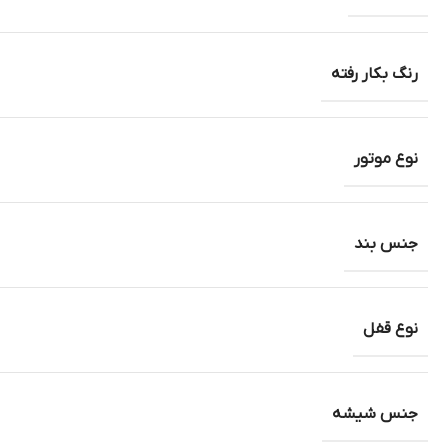
رنگ بکار رفته
نوع موتور
جنس بند
نوع قفل
جنس شیشه