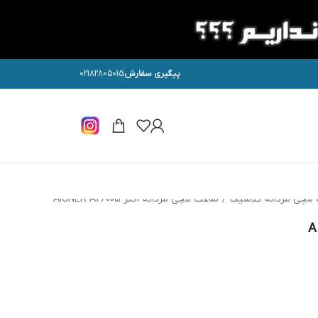
پیگیری سفارش
02182805015
مچی مردانه کلاسیک
/
ساعت مچی مردانه اگنر AIGNER A26005