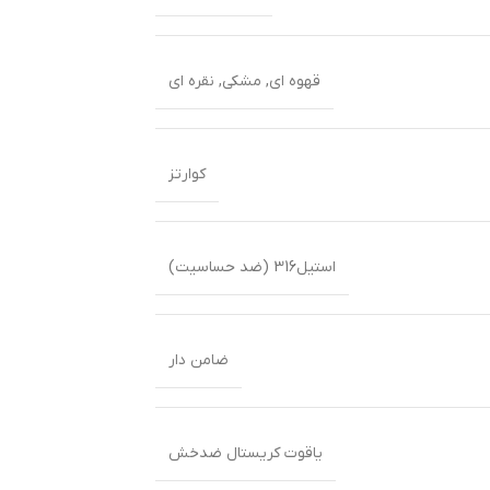
قهوه ای
,
مشکی
,
نقره ای
کوارتز
استیل316 (ضد حساسیت)
ضامن دار
یاقوت کریستال ضدخش