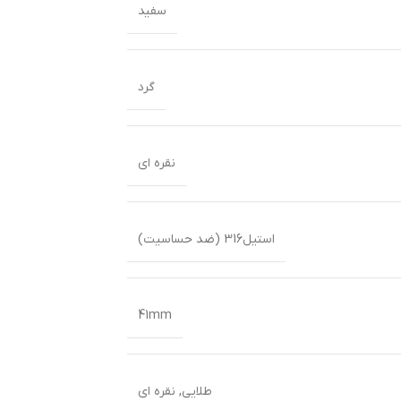
سفید
گرد
نقره ای
استیل316 (ضد حساسیت)
41mm
طلایی
,
نقره ای