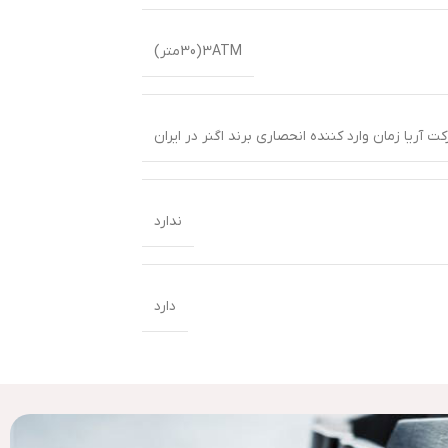
3ATM(30متر)
 آریا زمان وارد کننده انحصاری برند اگنر در ایران
ندارد
دارد