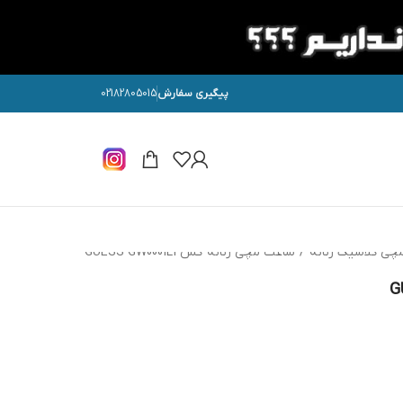
پیگیری سفارش
02182805015
چی کلاسیک زنانه
/
ساعت مچی زنانه گس GUESS GW0001L1