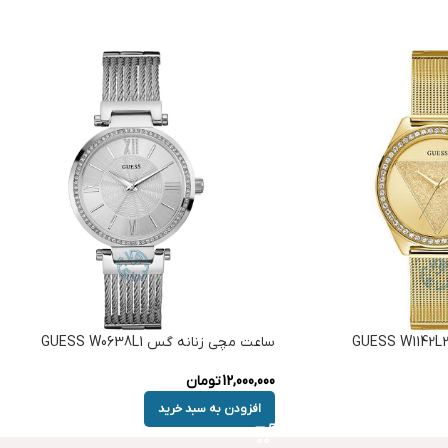
ساعت مچی زنانه گس GUESS W0638L1
12,000,000
تومان
افزودن به سبد خرید