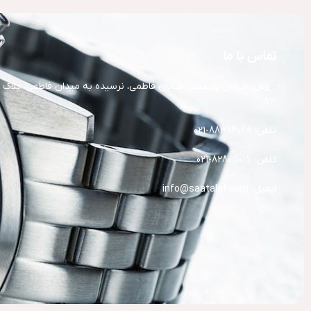
تماس با ما
آد
رس:
خیابان ولیعصر، خیابان فاطمی، نرسیده به میدان فاطمی، پلاک
53
تلفن:
88394028-021
تلفن:
82805015-021
ایمیل:
info@saatalef.com