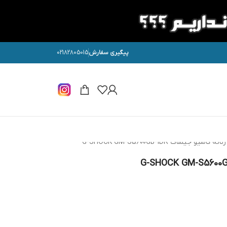
پیگیری سفارش
02182805015
و جیشاک G-SHOCK GM-S5600GB-1DR