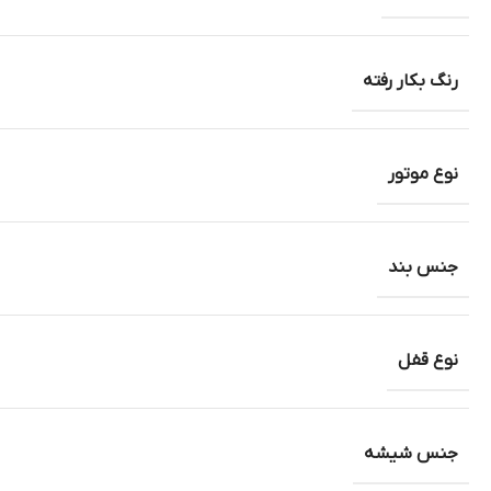
رنگ بکار رفته
نوع موتور
جنس بند
نوع قفل
جنس شیشه