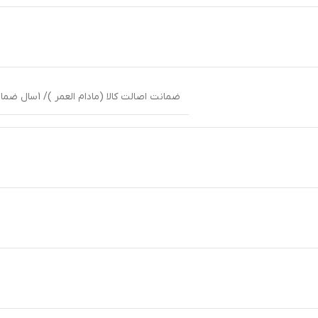
ضمانت اصالت کالا (مادام العمر )/ 1سال ضمانت بین المللی شرکت پوزیترون یا زمان داران پارس