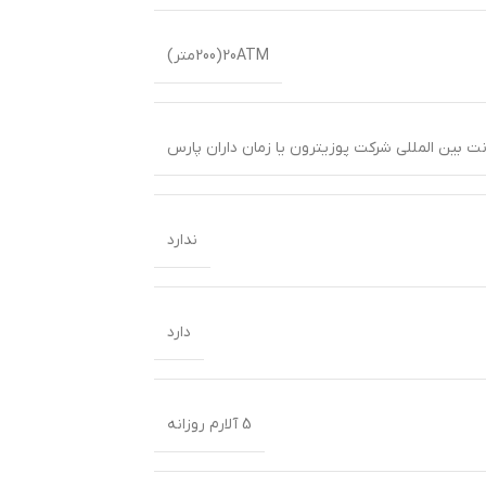
20ATM(200متر)
ندارد
دارد
5 آلارم روزانه