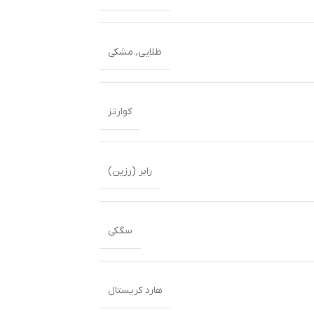
طلایی
,
مشکی
کوارتز
رابر (رزین)
سگکی
هارد کریستال