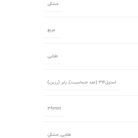
مشکی
مربع
طلایی
استیل316 (ضد حساسیت)
,
رابر (رزین)
38mm
طلایی
,
مشکی