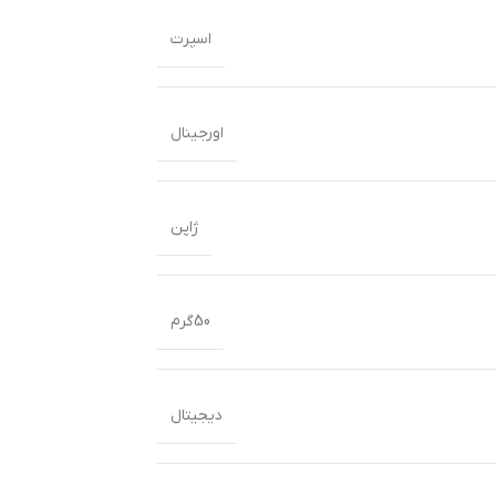
اسپرت
اورجینال
ژاپن
50گرم
دیجیتال