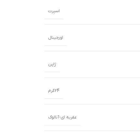
اسپرت
اورجینال
ژاپن
24گرم
عقربه ای-آنالوگ