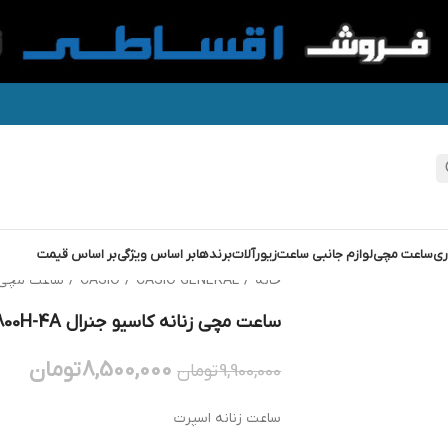
ری
ساعت مچی
لوازم جانبی ساعت
زیورآلات
برندها
بر اساس ویژگی
بر اساس قیمت
خانه
/
CASIO GENERAL
/
CASIO
/
ساعت مچی زنانه کا
ساعت مچی زنانه کاسیو جنرال GENERAL LX-800H-4A
8,500,000
تومان
9,900,000
تومان
ساعت زنانه اسپرت