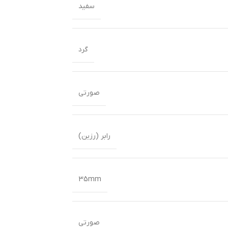
سفید
گرد
صورتی
رابر (رزین)
35mm
صورتی