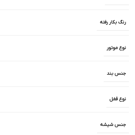
رنگ بکار رفته
نوع موتور
جنس بند
نوع قفل
جنس شیشه