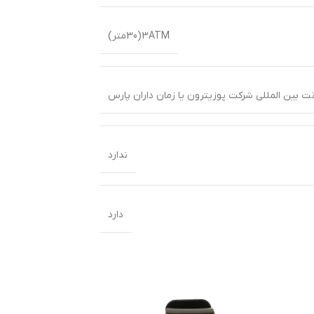
3ATM(30متر)
ندارد
دارد