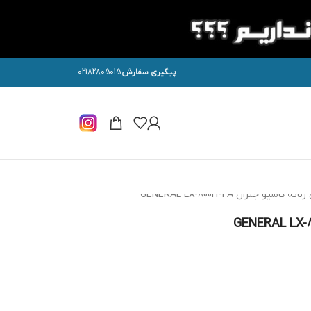
پیگیری سفارش
02182805015
سیو جنرال GENERAL LX-800H-4A