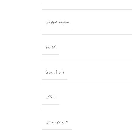
سفید
,
صورتی
کوارتز
رابر (رزین)
سگکی
هارد کریستال