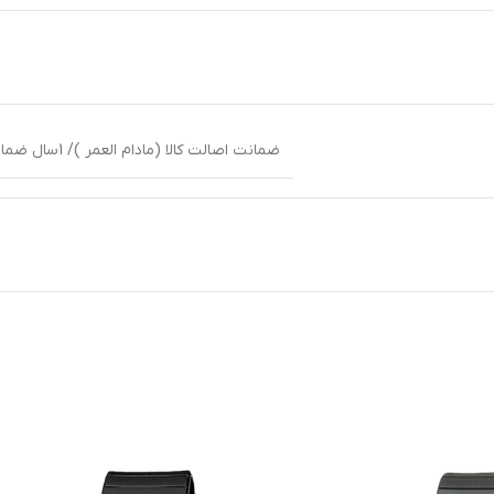
ضمانت اصالت کالا (مادام العمر )/ 1سال ضمانت بین المللی شرکت پوزیترون یا زمان داران پارس