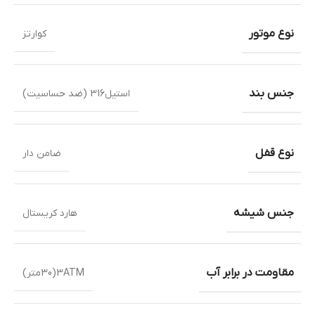
نوع موتور
کوارتز
جنس بند
استیل316 (ضد حساسیت)
نوع قفل
ضامن دار
جنس شیشه
هارد کریستال
مقاومت در برابر آب
3ATM(30متر)