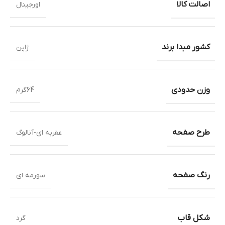
اصالت کالا
اورجینال
کشور مبدا برند
ژاپن
وزن حدودی
64گرم
طرح صفحه
عقربه ای-آنالوگ
رنگ صفحه
سورمه ای
شکل قاب
گرد