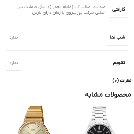
ضمانت اصالت کالا (مادام العمر )/ 1سال ضمانت بین
گارانتی
المللی شرکت پوزیترون یا زمان داران پارس
شب نما
ندارد
تقویم
ندارد
نظرات (0)
محصولات مشابه