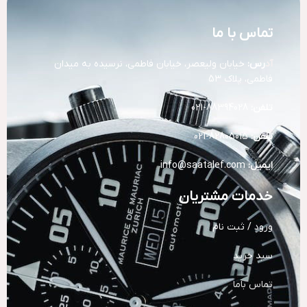
تماس با ما
آد
رس:
خیابان ولیعصر، خیابان فاطمی، نرسیده به میدان
فاطمی، پلاک 53
تلفن:
88394028-021
تلفن:
82805015-021
ایمیل:
info@saatalef.com
خدمات مشتریان
ورود / ثبت نام
سبد خرید
تماس باما