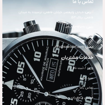
تماس با ما
آد
رس:
خیابان ولیعصر، خیابان فاطمی، نرسیده به میدان
فاطمی، پلاک 53
تلفن:
88394028-021
تلفن:
82805015-021
ایمیل:
info@saatalef.com
خدمات مشتریان
ورود / ثبت نام
سبد خرید
تماس باما
قوانین و مقررات