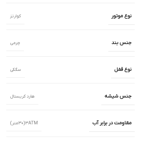
نوع موتور
کوارتز
جنس بند
چرمی
نوع قفل
سگکی
جنس شیشه
هارد کریستال
مقاومت در برابر آب
3ATM(30متر)