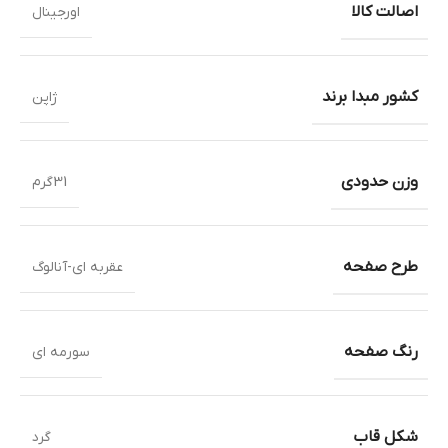
اصالت کالا
اورجینال
کشور مبدا برند
ژاپن
وزن حدودی
31گرم
طرح صفحه
عقربه ای-آنالوگ
رنگ صفحه
سورمه ای
شکل قاب
گرد