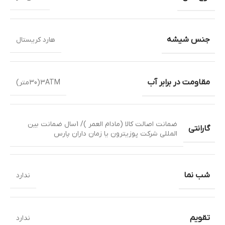
جنس شیشه
هارد کریستال
مقاومت در برابر آب
3ATM(30متر)
ضمانت اصالت کالا (مادام العمر )/ 1سال ضمانت بین
گارانتی
المللی شرکت پوزیترون یا زمان داران پارس
شب نما
ندارد
تقویم
ندارد