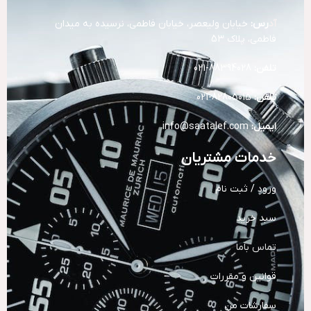
آد
رس:
خیابان ولیعصر، خیابان فاطمی، نرسیده به میدان
فاطمی، پلاک 53
تلفن:
88394028-021
تلفن:
82805015-021
ایمیل:
info@saatalef.com
خدمات مشتریان
ورود / ثبت نام
سبد خرید
تماس باما
قوانین و مقررات
سفارشات من