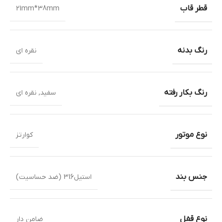
قطر قاب
21mm*38mm
رنگ بدنه
نقره ای
رنگ بکار رفته
سفید
,
نقره ای
نوع موتور
کوارتز
جنس بند
استیل316 (ضد حساسیت)
نوع قفل
ضامن دار