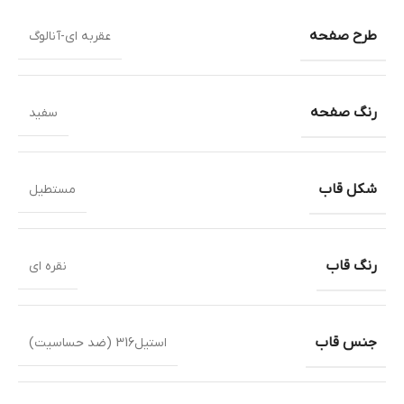
طرح صفحه
عقربه ای-آنالوگ
رنگ صفحه
سفید
شکل قاب
مستطیل
رنگ قاب
نقره ای
جنس قاب
استیل316 (ضد حساسیت)