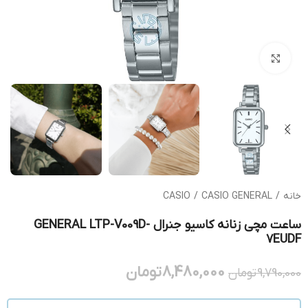
بزرگنمایی تصویر
خانه
/
CASIO GENERAL
/
CASIO
ساعت مچی زنانه کاسیو جنرال GENERAL LTP-V009D-
7EUDF
8,480,000
تومان
9,790,000
تومان