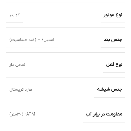
نوع موتور
کوارتز
جنس بند
استیل316 (ضد حساسیت)
نوع قفل
ضامن دار
جنس شیشه
هارد کریستال
مقاومت در برابر آب
3ATM(30متر)