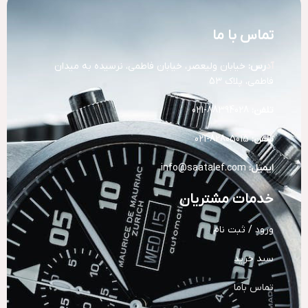
تماس با ما
آد
رس:
خیابان ولیعصر، خیابان فاطمی، نرسیده به میدان
فاطمی، پلاک 53
تلفن:
88394028-021
تلفن:
82805015-021
ایمیل:
info@saatalef.com
خدمات مشتریان
ورود / ثبت نام
سبد خرید
تماس باما