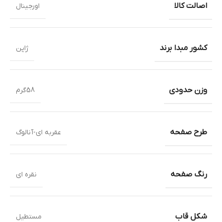
اصالت کالا
اورجینال
کشور مبدا برند
ژاپن
وزن حدودی
58گرم
طرح صفحه
عقربه ای-آنالوگ
رنگ صفحه
نقره ای
شکل قاب
مستطیل