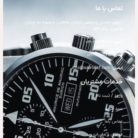
تماس با ما
آد
رس:
خیابان ولیعصر، خیابان فاطمی، نرسیده به میدان
فاطمی، پلاک 53
تلفن:
88394028-021
تلفن:
82805015-021
ایمیل:
info@saatalef.com
خدمات مشتریان
ورود / ثبت نام
سبد خرید
تماس باما
قوانین و مقررات