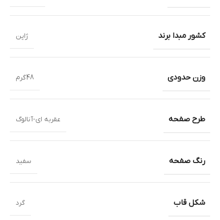
کشور مبدا برند
ژاپن
وزن حدودی
48گرم
طرح صفحه
عقربه ای-آنالوگ
رنگ صفحه
سفید
شکل قاب
گرد