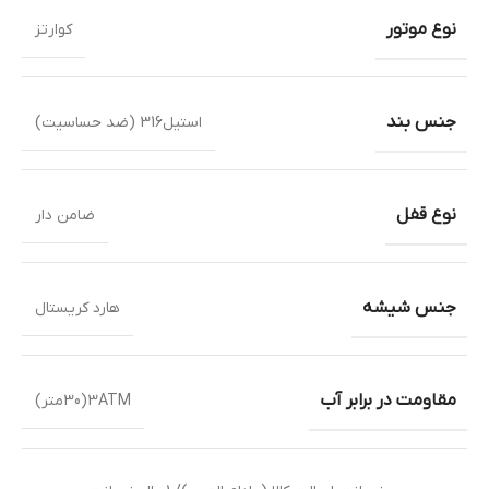
نوع موتور
کوارتز
جنس بند
استیل316 (ضد حساسیت)
نوع قفل
ضامن دار
جنس شیشه
هارد کریستال
مقاومت در برابر آب
3ATM(30متر)