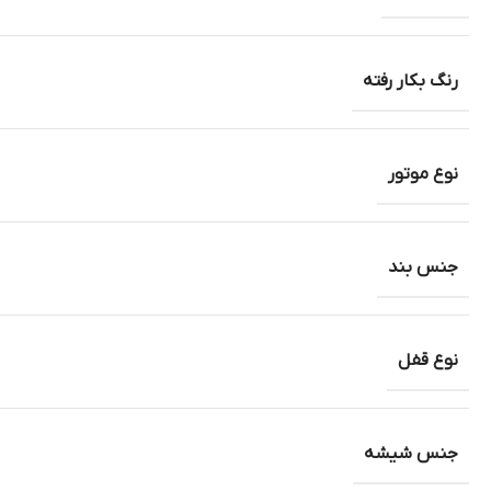
رنگ بکار رفته
نوع موتور
جنس بند
نوع قفل
جنس شیشه