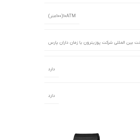
10ATM(100متر)
دارد
دارد