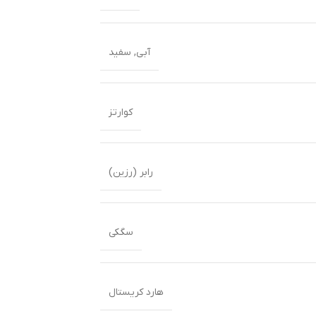
آبی
,
سفید
کوارتز
رابر (رزین)
سگکی
هارد کریستال