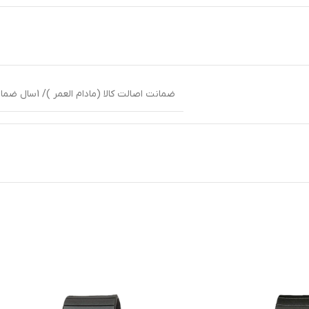
ضمانت اصالت کالا (مادام العمر )/ 1سال ضمانت بین المللی شرکت پوزیترون یا زمان داران پارس