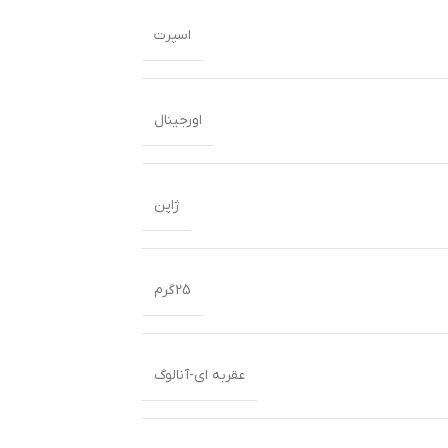
اسپرت
اورجینال
ژاپن
25گرم
عقربه ای-آنالوگ