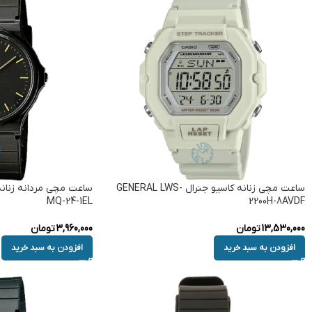
ساعت مچی زنانه کاسیو جنرال GENERAL LWS-
MQ-24-1EL
2200H-8AVDF
13,530,000
تومان
3,960,000
تومان
افزودن به سبد خرید
افزودن به سبد خرید