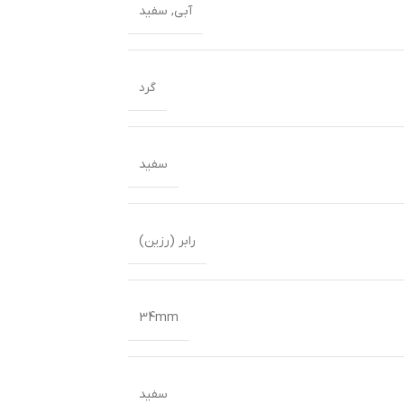
آبی
,
سفید
گرد
سفید
رابر (رزین)
34mm
سفید