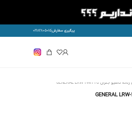
پیگیری سفارش
02182805015
سیو جنرال GENERAL LRW-200H-2C