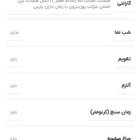
ضمانت اصالت کالا (مادام العمر )/ 1سال ضمانت بین
گارانتی
المللی شرکت پوزیترون یا زمان داران پارس
شب نما
ندارد
تقویم
دارد
آلارم
دارد
زمان سنج (کرنومتر)
دارد
چراغ صفحه
دارد