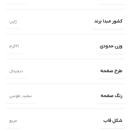
کشور مبدا برند
ژاپن
وزن حدودی
21گرم
طرح صفحه
دیجیتال
رنگ صفحه
سفید
,
طوسی
شکل قاب
مربع