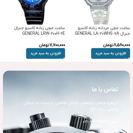
ساعت مچی مردانه زنانه کاسیو
ساعت مچی زنانه کاسیو جنرال
جنرال GENERAL LA-20WHS-7A
GENERAL LRW-200H-2E
8,580,000
تومان
7,700,000
تومان
افزودن به سبد خرید
افزودن به سبد خرید
تماس با ما
آد
رس:
خیابان ولیعصر، خیابان فاطمی، نرسیده به میدان
فاطمی، پلاک 53
تلفن:
88394028-021