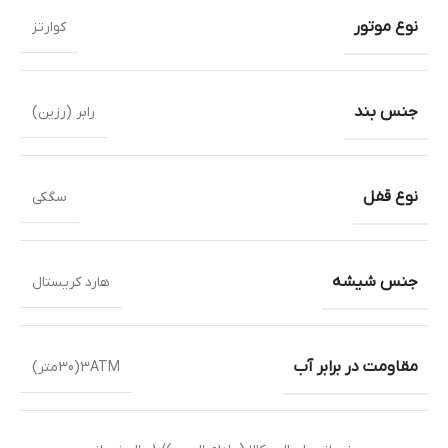
نوع موتور
کوارتز
جنس بند
رابر (رزین)
نوع قفل
سگکی
جنس شیشه
هارد کریستال
مقاومت در برابر آب
3ATM(30متر)