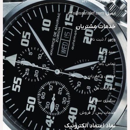
تلفن:
82805015-021
ایمیل:
info@saatalef.com
خدمات مشتریان
ورود / ثبت نام
سبد خرید
تماس باما
قوانین و مقررات
سفارشات من
پیگیری سفارش
خدمات پس از فروش
نماد اعتماد الکترونیک