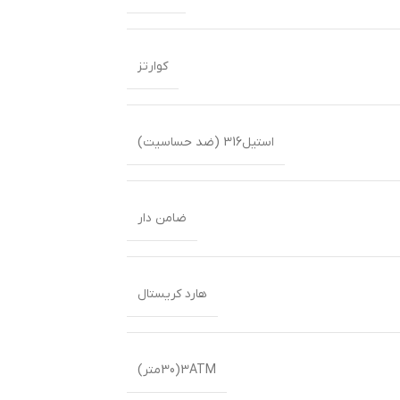
کوارتز
استیل316 (ضد حساسیت)
ضامن دار
هارد کریستال
3ATM(30متر)