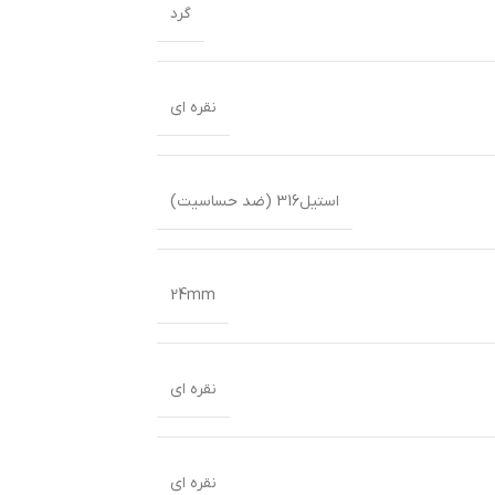
گرد
نقره ای
استیل316 (ضد حساسیت)
24mm
نقره ای
نقره ای