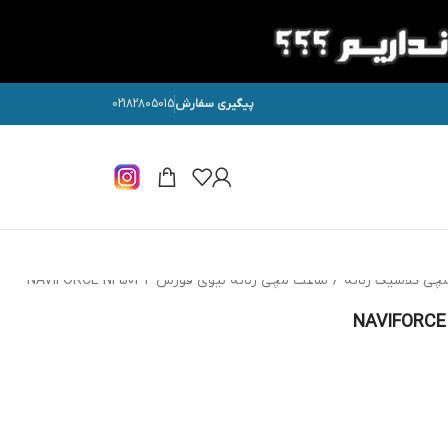
پیگیری سفارش
02182805015
چی کلاسیک زنانه
/
ساعت مچی زنانه نیوی فورس NAVIFORCE NF5034