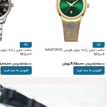
-4%
-8%
ساعت مچی زنانه نیوی فورس NAVIFORCE
NF5032
NF5004
4,750,000
تومان
5,000,000
5,185,000
تومان
5,185,000
تومان
افزودن به سبد خرید
افزودن به سبد خرید
تماس با ما