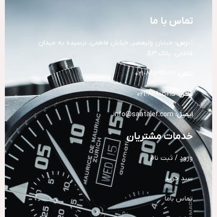
تماس با ما
آد
رس:
خیابان ولیعصر، خیابان فاطمی، نرسیده به میدان
فاطمی، پلاک 53
تلفن:
88394028-021
تلفن:
82805015-021
ایمیل:
info@saatalef.com
خدمات مشتریان
ورود / ثبت نام
سبد خرید
تماس باما