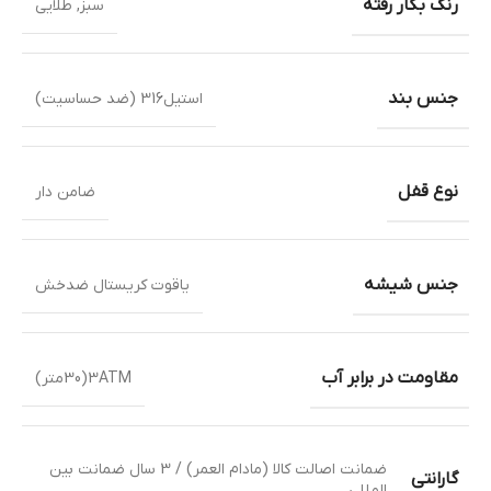
رنگ بکار رفته
سبز
,
طلایی
جنس بند
استیل316 (ضد حساسیت)
نوع قفل
ضامن دار
جنس شیشه
یاقوت کریستال ضدخش
مقاومت در برابر آب
3ATM(30متر)
ضمانت اصالت کالا (مادام العمر) / 3 سال ضمانت بین
گارانتی
المللی