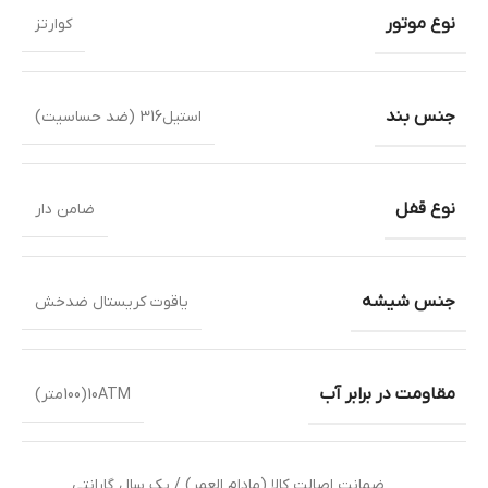
نوع موتور
کوارتز
جنس بند
استیل316 (ضد حساسیت)
نوع قفل
ضامن دار
جنس شیشه
یاقوت کریستال ضدخش
مقاومت در برابر آب
10ATM(100متر)
ضمانت اصالت کالا (مادام العمر) / یک سال گارانتی