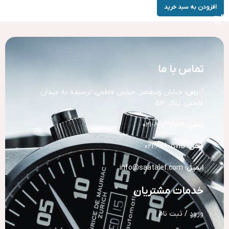
افزودن به سبد خرید
تماس با ما
آد
رس:
خیابان ولیعصر، خیابان فاطمی، نرسیده به میدان
فاطمی، پلاک 53
تلفن:
88394028-021
تلفن:
82805015-021
ایمیل:
info@saatalef.com
خدمات مشتریان
ورود / ثبت نام