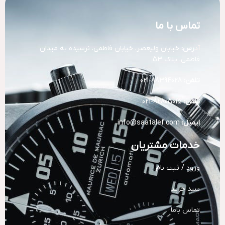
تماس با ما
آد
رس:
خیابان ولیعصر، خیابان فاطمی، نرسیده به میدان
فاطمی، پلاک 53
تلفن:
88394028-021
تلفن:
82805015-021
ایمیل:
info@saatalef.com
خدمات مشتریان
ورود / ثبت نام
سبد خرید
تماس باما