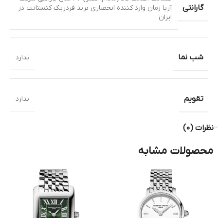
گارانتی
آریا زمان وارد کننده انحصاری برند فردریک کنستانت در
ایران
شب نما
ندارد
تقویم
ندارد
نظرات (0)
محصولات مشابه