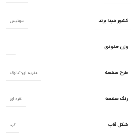
کشور مبدا برند
سوئیس
وزن حدودی
–
طرح صفحه
عقربه ای-آنالوگ
رنگ صفحه
نقره ای
شکل قاب
گرد