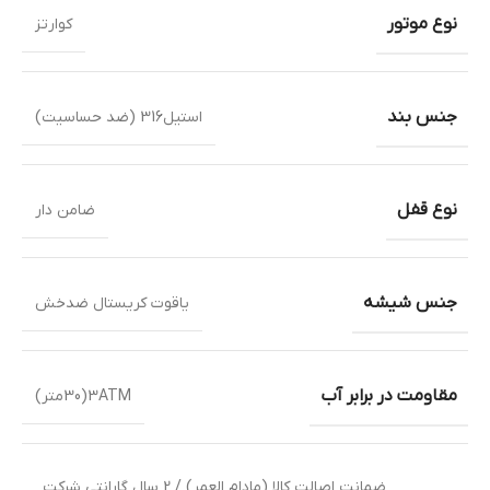
نوع موتور
کوارتز
جنس بند
استیل316 (ضد حساسیت)
نوع قفل
ضامن دار
جنس شیشه
یاقوت کریستال ضدخش
مقاومت در برابر آب
3ATM(30متر)
ضمانت اصالت کالا (مادام العمر) / 2 سال گارانتی شرکت