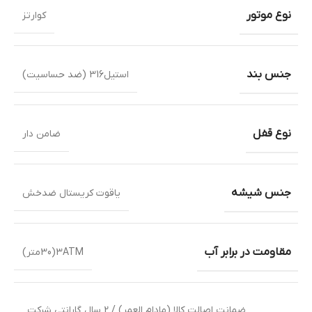
نوع موتور
کوارتز
جنس بند
استیل316 (ضد حساسیت)
نوع قفل
ضامن دار
جنس شیشه
یاقوت کریستال ضدخش
مقاومت در برابر آب
3ATM(30متر)
ضمانت اصالت کالا (مادام العمر) / 2 سال گارانتی شرکت