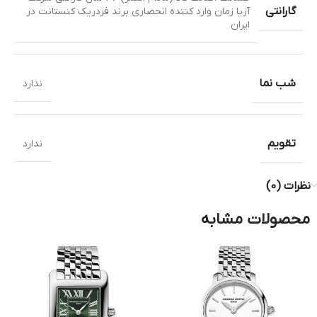
گارانتی
آریا زمان وارد کننده انحصاری برند فردریک کنستانت در
ایران
شب نما
ندارد
تقویم
ندارد
نظرات (0)
محصولات مشابه