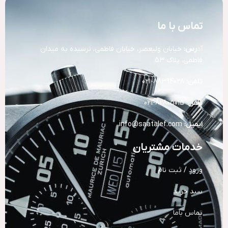
تماس با ما
آد
رس:
خیابان ولیعصر، خیابان فاطمی، نرسیده به میدان
فاطمی، پلاک 53
تلفن:
88394028-021
تلفن:
82805015-021
ایمیل:
info@saatalef.com
خدمات مشتریان
ورود / ثبت نام
سبد خرید
تماس باما