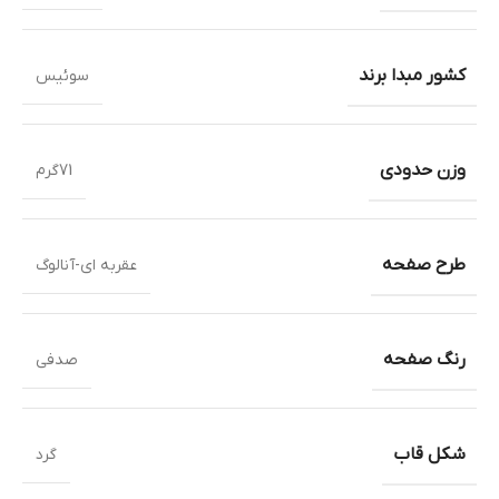
کشور مبدا برند
سوئیس
وزن حدودی
71گرم
طرح صفحه
عقربه ای-آنالوگ
رنگ صفحه
صدفی
شکل قاب
گرد