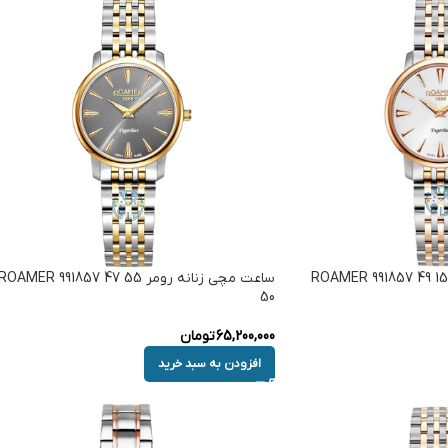
ساعت مچی زنانه رومر ROAMER 991857 49 15
ساعت مچی زنانه رومر ROAMER 991857 47 55
50
65,200,000
تومان
افزودن به سبد خرید