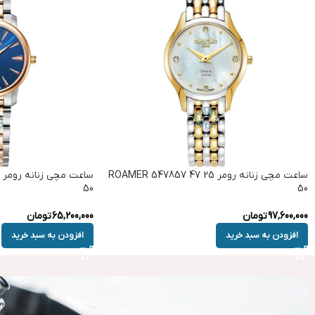
ساعت مچی زنانه رومر ROAMER 547857 47 25
50
50
97,600,000
تومان
65,200,000
تومان
افزودن به سبد خرید
افزودن به سبد خرید