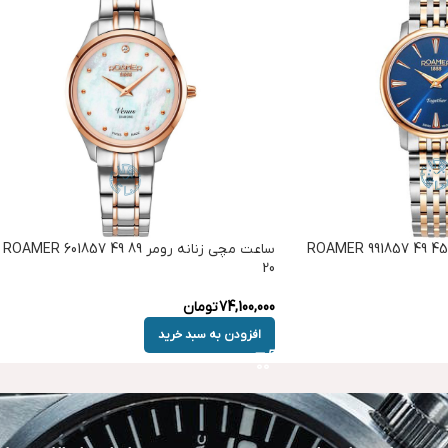
ساعت مچی زنانه رومر ROAMER 991857 49 45
ساعت مچی زنانه رومر ROAMER 601857 49 89
20
74,100,000
تومان
افزودن به سبد خرید