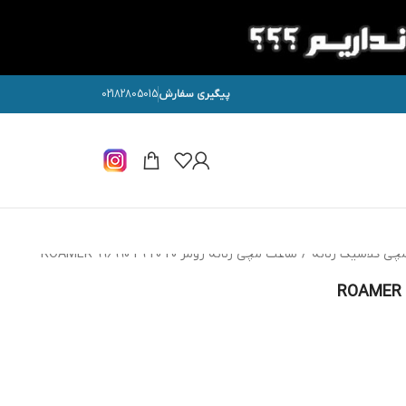
پیگیری سفارش
02182805015
چی کلاسیک زنانه
/
ساعت مچی زنانه رومر ROAMER 996990 49 20 20