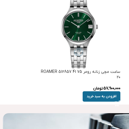
ساعت مچی زنانه رومر ROAMER 512857 41 75
20
57,900,000
تومان
افزودن به سبد خرید