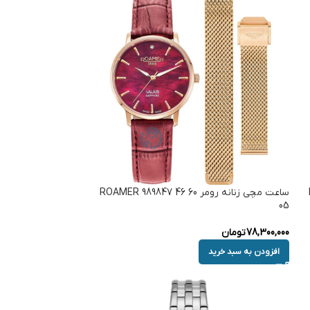
ساعت مچی زنانه رومر ROAMER 989847 46 60
05
78,300,000
تومان
افزودن به سبد خرید