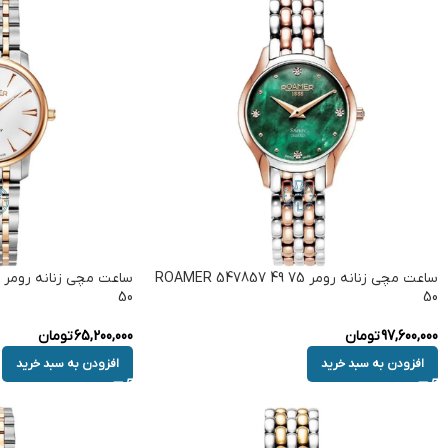
ساعت مچی زنانه رومر ROAMER 547857 49 75
50
50
97,600,000
تومان
65,200,000
تومان
افزودن به سبد خرید
افزودن به سبد خرید