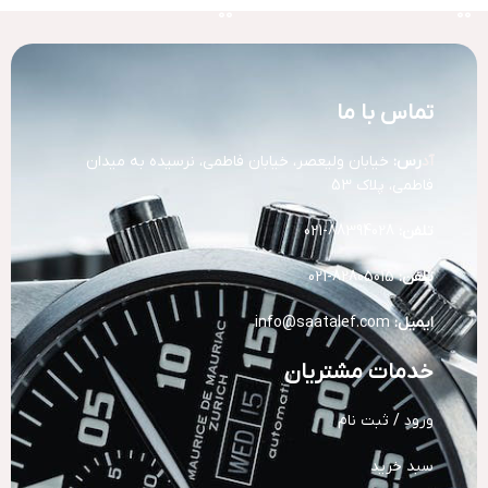
تماس با ما
آد
رس:
خیابان ولیعصر، خیابان فاطمی، نرسیده به میدان
فاطمی، پلاک 53
تلفن:
88394028-021
تلفن:
82805015-021
ایمیل:
info@saatalef.com
خدمات مشتریان
ورود / ثبت نام
سبد خرید