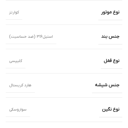
نوع موتور
کوارتز
جنس بند
استیل316 (ضد حساسیت)
نوع قفل
کلیپسی
جنس شیشه
هارد کریستال
نوع نگین
سواروسکی