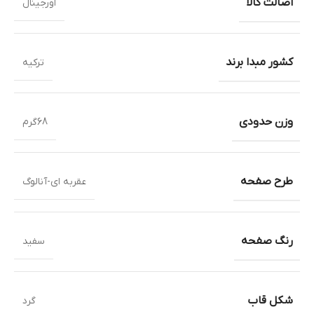
اصالت کالا
اورجینال
کشور مبدا برند
ترکیه
وزن حدودی
68گرم
طرح صفحه
عقربه ای-آنالوگ
رنگ صفحه
سفید
شکل قاب
گرد