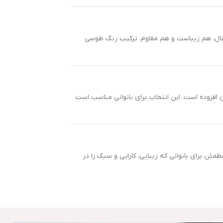
سلیقه و شخصیت شماست. با قاب ۲۷ میلی‌متری از استیل ضد حساسیت ۳۱۶ و شیشه هارد کریستال، هم زیباست و هم مقاوم. ترکیب رنگ طوسی
 و انسجام طراحی آن افزوده است. این انتخاب برای بانوانی مناسب است
مئن برای بانوانی که زیبایی، کارایی و سبک را در