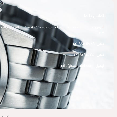
تماس با ما
آد
رس:
خیابان ولیعصر، خیابان فاطمی، نرسیده به میدان فاطمی، پلاک
53
تلفن:
88394028-021
تلفن:
82805015-021
ایمیل:
info@saatalef.com