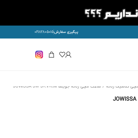
پیگیری سفارش
02182805015
چی کلاسیک زنانه
/
ساعت مچی زنانه جویسا JOWISSA JW-J8.781.M