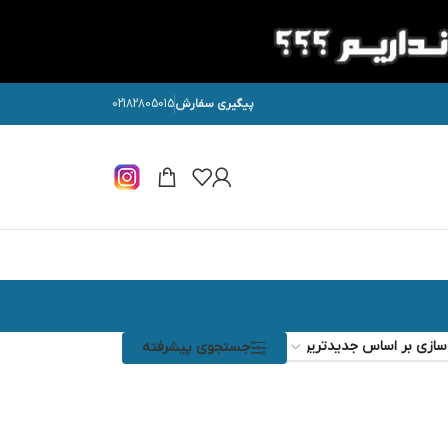
پیگیری سفارش
02182805015
جستجوی پیشرفته