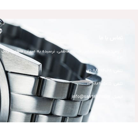
تماس با ما
آد
رس:
خیابان ولیعصر، خیابان فاطمی، نرسیده به میدان فاطمی، پلاک
53
تلفن:
88394028-021
تلفن:
82805015-021
ایمیل:
info@saatalef.com