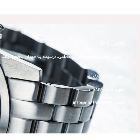
تماس با ما
آد
رس:
خیابان ولیعصر، خیابان فاطمی، نرسیده به میدان فاطمی، پلاک
53
تلفن:
88394028-021
تلفن:
82805015-021
ایمیل:
info@saatalef.com