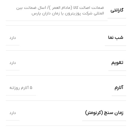
ضمانت اصالت کالا (مادام العمر )/ 1سال ضمانت بین
گارانتی
المللی شرکت پوزیترون یا زمان داران پارس
شب نما
دارد
تقویم
دارد
آلارم
5 آلارم روزانه
زمان سنج (کرنومتر)
دارد