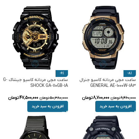
-6%
-8%
ساعت مچی مردانه کاسیو جنرال
ساعت مچی مردانه کاسیو جیشاک G-
SHOCK GA-110GB-1A
GENERAL AE-1000W-1A3
8,700,000
تومان
47,500,000
تومان
9,460,000
تومان
50,380,000
تومان
افزودن به سبد خرید
افزودن به سبد خرید