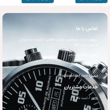
تماس با ما
آد
رس:
خیابان ولیعصر، خیابان فاطمی، نرسیده به میدان
فاطمی، پلاک 53
تلفن:
88394028-021
تلفن:
82805015-021
ایمیل:
info@saatalef.com
خدمات مشتریان
ورود / ثبت نام
سبد خرید