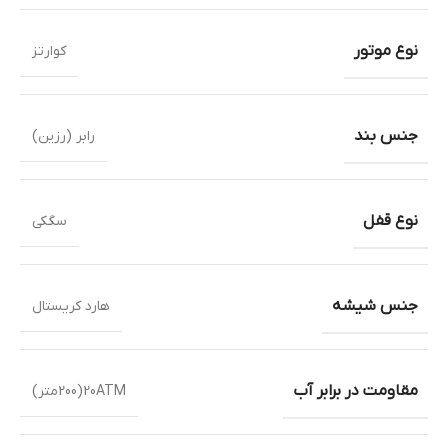
نوع موتور
کوارتز
جنس بند
رابر (رزین)
نوع قفل
سگکی
جنس شیشه
هارد کریستال
مقاومت در برابر آب
20ATM(200متر)