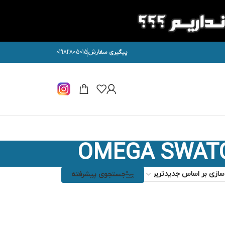
پیگیری سفارش
02182805015
OMEGA SWATC
جستجوی پیشرفته