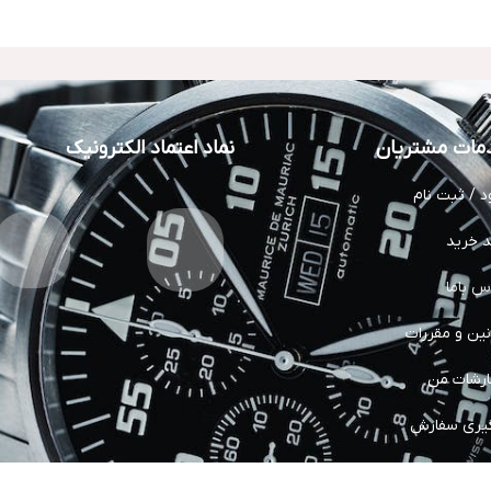
مات مشتریان
نماد اعتماد الکترونیک
د / ثبت نام
 خرید
س باما
نین و مقررات
رشات من
یری سفارش
ات پس از فروش