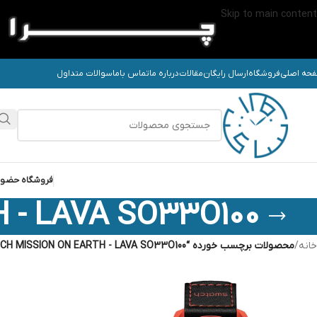
Skip to main content
حه اصلی
فروشگاه
ارسال رایگان
مقالات
درباره ما
تماس باما
سوالات متداول
فروشگاه حضو
- LAVA SO33O100
خانه
/
محصولات برچسب خورده “OMEGA SWATCH MISSION ON EARTH - LAVA SO33O100”