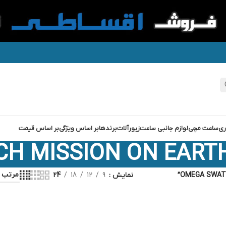
ری
ساعت مچی
لوازم جانبی ساعت
زیورآلات
برندها
بر اساس ویژگی
بر اساس قیمت
H MISSION ON EARTH 
نمایش
9
12
18
24