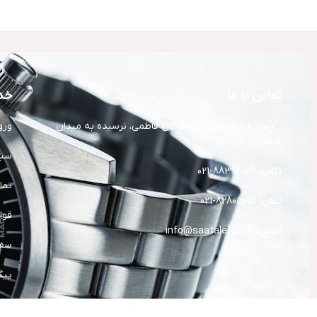
تماس با ما
خد
آد
رس:
خیابان ولیعصر، خیابان فاطمی، نرسیده به میدان
ورو
فاطمی، پلاک 53
سبد
تلفن:
88394028-021
تما
تلفن:
82805015-021
قوا
ایمیل:
info@saatalef.com
سفا
پیگ
خدم